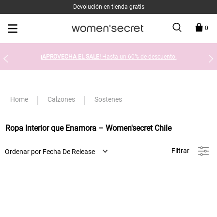
Devolución en tienda gratis
0
¡APROVECHA EL SALE!
Hasta un 60% de descuento.
Calzones
Sostenes
Ropa Interior que Enamora – Women'secret Chile
Filtrar
Ordenar por
Fecha De Release