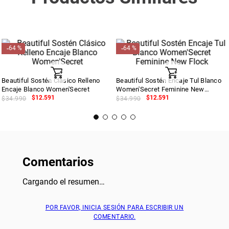
-
-
64 %
64 %
Beautiful Sostén Clásico Relleno
Beautiful Sostén Encaje Tul Blanco
Encaje Blanco Women'Secret
Women'Secret Feminine New
Flock
$
12
.
591
$
12
.
591
$
34
.
990
$
34
.
990
Comentarios
Cargando el resumen…
POR FAVOR, INICIA SESIÓN PARA ESCRIBIR UN
COMENTARIO.