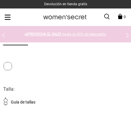
Devolución en tienda gratis
0
¡APROVECHA EL SALE!
Hasta un 60% de descuento.
Talla:
Guía de tallas