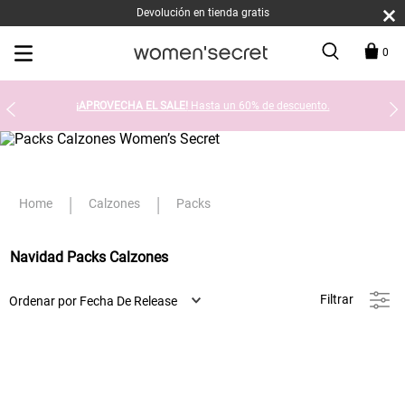
Devolución en tienda gratis
0
¡APROVECHA EL SALE!
Hasta un 60% de descuento.
Calzones
Packs
Navidad Packs Calzones
Filtrar
Ordenar por
Fecha De Release