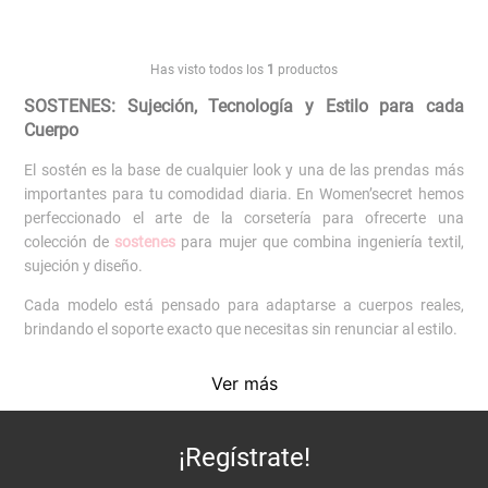
Has visto todos los
1
productos
SOSTENES: Sujeción, Tecnología y Estilo para cada
Cuerpo
El sostén es la base de cualquier look y una de las prendas más
importantes para tu comodidad diaria. En Women’secret hemos
perfeccionado el arte de la corsetería para ofrecerte una
colección de
sostenes
para mujer que combina ingeniería textil,
sujeción y diseño.
Cada modelo está pensado para adaptarse a cuerpos reales,
brindando el soporte exacto que necesitas sin renunciar al estilo.
Encuentra el sostén ideal para ti
Ver más
Nuestra colección de sostenes Women’secret se adapta a cada
necesidad y preferencia.Si buscas realce natural, los
push up
son
¡Regístrate!
un infaltable. Para mayor libertad y comodidad, los
bralettes
y
sostenes triangulares
son ideales para el día a día.