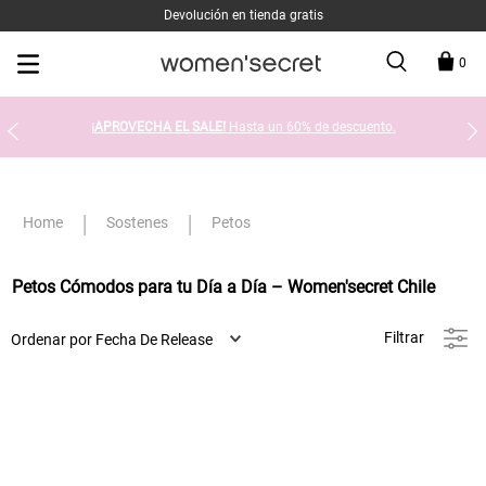
Devolución en tienda gratis
0
¡APROVECHA EL SALE!
Hasta un 60% de descuento.
Sostenes
Petos
Petos Cómodos para tu Día a Día – Women'secret Chile
Filtrar
Ordenar por
Fecha De Release