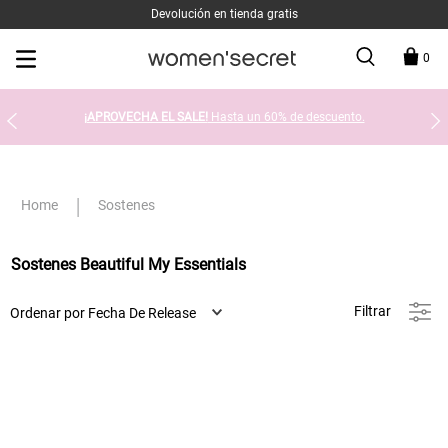
Devolución en tienda gratis
0
¡APROVECHA EL SALE!
Hasta un 60% de descuento.
Sostenes
Sostenes Beautiful My Essentials
Filtrar
Ordenar por
Fecha De Release