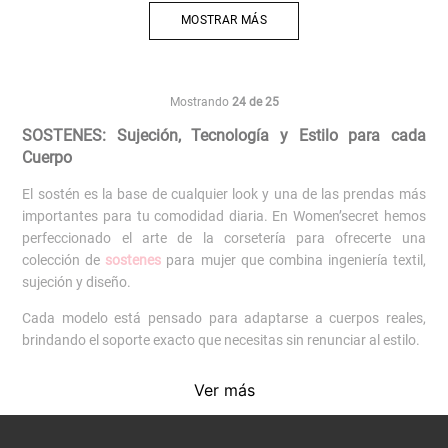
MOSTRAR MÁS
Mostrando
24 de 25
SOSTENES: Sujeción, Tecnología y Estilo para cada
Cuerpo
El sostén es la base de cualquier look y una de las prendas más
importantes para tu comodidad diaria. En Women’secret hemos
perfeccionado el arte de la corsetería para ofrecerte una
colección de
sostenes
para mujer que combina ingeniería textil,
sujeción y diseño.
Cada modelo está pensado para adaptarse a cuerpos reales,
brindando el soporte exacto que necesitas sin renunciar al estilo.
Encuentra el sostén ideal para ti
Ver más
Nuestra colección de sostenes Women’secret se adapta a cada
necesidad y preferencia.Si buscas realce natural, los
push up
son