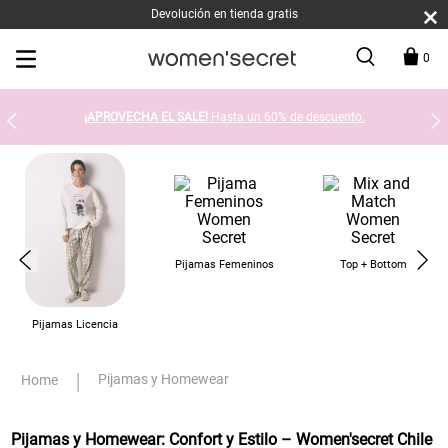
Devolución en tienda gratis
0
¡APROVECHA EL SALE!
Hasta un 60% de descuento.
Pijamas Femeninos
Top + Bottom
Pijamas Licencia
Pijamas y Homewear
Pijamas y Homewear: Confort y Estilo – Women'secret Chile