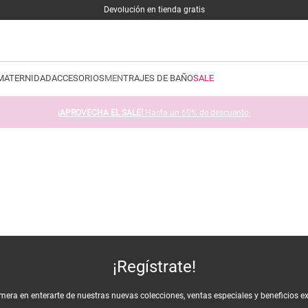
Devolución en tienda gratis
MATERNIDAD
ACCESORIOS
MEN
TRAJES DE BAÑO
SALE
¡APROVECHA EL SALE!
Hasta un 60% de descuento.
¡Regístrate!
imera en enterarte de nuestras nuevas colecciones, ventas especiales y beneficios e