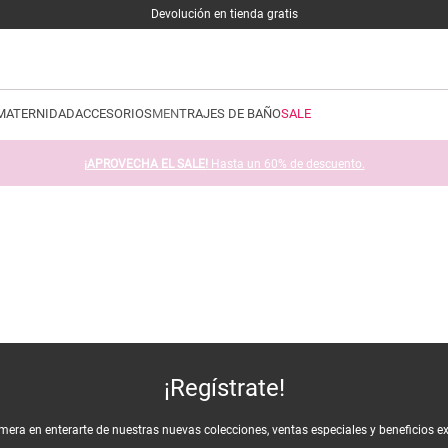
Devolución en tienda gratis
MATERNIDAD
ACCESORIOS
MEN
TRAJES DE BAÑO
SALE
¡APROVECHA EL SALE!
Hasta un 60% de descuento.
¡Regístrate!
imera en enterarte de nuestras nuevas colecciones, ventas especiales y beneficios e