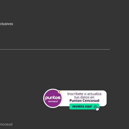
xclusivos
encosud