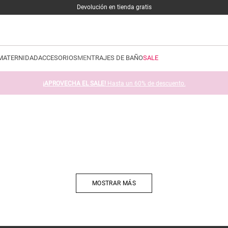
Devolución en tienda gratis
MATERNIDAD
ACCESORIOS
MEN
TRAJES DE BAÑO
SALE
¡APROVECHA EL SALE!
Hasta un 60% de descuento.
MOSTRAR MÁS