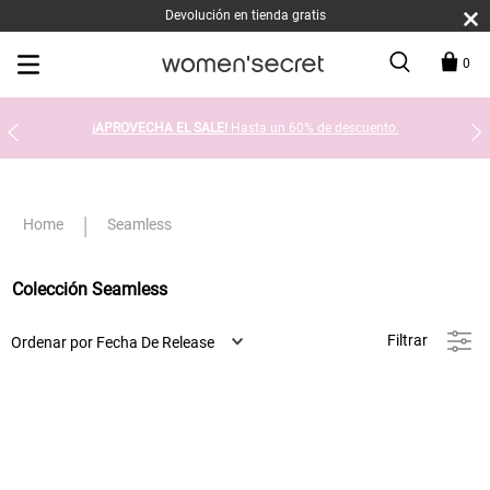
Devolución en tienda gratis
0
¡APROVECHA EL SALE!
Hasta un 60% de descuento.
Seamless
Colección Seamless
Filtrar
Ordenar por
Fecha De Release