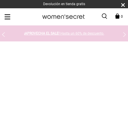
Devolución en tienda gratis
0
¡APROVECHA EL SALE!
Hasta un 60% de descuento.