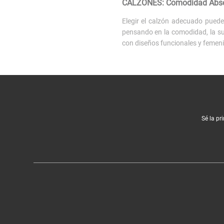
CALZONES: Comodidad Absolu
Elegir el calzón adecuado pued
pensando en la comodidad, la su
con diseños funcionales y femeni
Variedad de cortes para cad
Cada outfit necesita un corte d
colaless
y
brasileros
invisibles, h
Para quienes buscan un efecto
Sé la pr
para renovar tus básicos, y mod
¿Por qué elegir los calzones
Nuestros calzones están confe
movimiento. Los
modelos ancho
Además, puedes combinar tu rop
para encontrar tus favoritos con