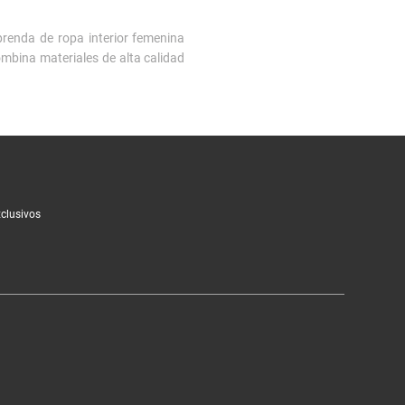
renda de ropa interior femenina
mbina materiales de alta calidad
 de calzones Women’secret. Desde
bién encontrarás
packs
ideales
xclusivos
uidan la piel y acompañan cada
mpleto, o visitar la sección
sale