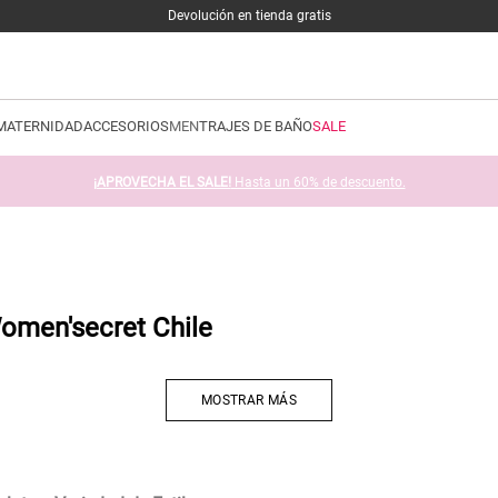
Devolución en tienda gratis
MATERNIDAD
ACCESORIOS
MEN
TRAJES DE BAÑO
SALE
¡APROVECHA EL SALE!
Hasta un 60% de descuento.
Women'secret Chile
MOSTRAR MÁS