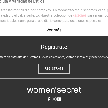
ta y Variedad de Estilos
e transformar tu día por completo. En Women’secret, diseñamos cada p
avidad y el calce perfecto. Nuestra colección de
calzones
para mujer co
nos, ideales tanto para el uso diario como para ocasiones especiales.
a necesidad
Ver más
istinto, y en nuestra tienda online encontrarás una amplia selección
asta
shorts
y
culottes
que ofrecen mayor cobertura.
¡Regístrate!
 moldeador, contamos con
calzones de contención
y
calzones altos
Tam
imera en enterarte de nuestras nuevas colecciones, ventas especiales y beneficios e
elos
hipster
para un ajuste moderno y cómodo.
 de Women’secret?
REGÍSTRATE
ccionados con puentes de algodón 100% y tejidos elásticos que c
s
entregan una sensación de comodidad total durante todo el día.
a interior con nuestras
camisas de dormir
para un look de descanso co
 descuentos especiales.