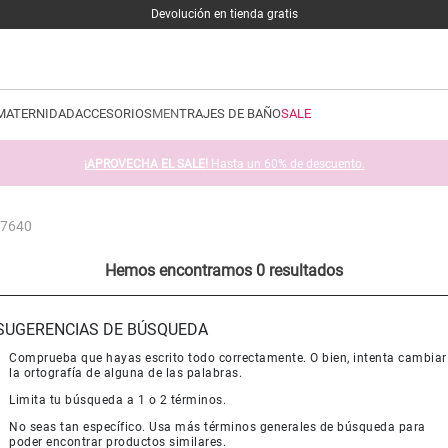
Devolución en tienda gratis
MATERNIDAD
ACCESORIOS
MEN
TRAJES DE BAÑO
SALE
¡APROVECHA EL SALE!
Hasta un 60% de descuento.
87640
Hemos encontramos 0 resultados
SUGERENCIAS DE BÚSQUEDA
Comprueba que hayas escrito todo correctamente. O bien, intenta cambiar
la ortografía de alguna de las palabras.
Limita tu búsqueda a 1 o 2 términos.
No seas tan específico. Usa más términos generales de búsqueda para
poder encontrar productos similares.