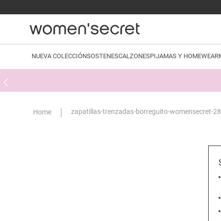
NUEVA COLECCIÓN
SOSTENES
CALZONES
PIJAMAS Y HOMEWEAR
zapatillas-trenzadas-borreguito-womensecret-2