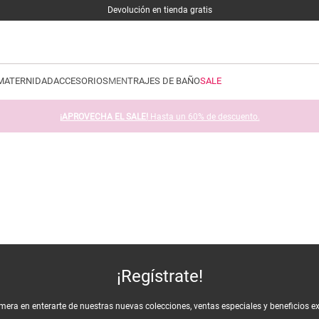
Devolución en tienda gratis
MATERNIDAD
ACCESORIOS
MEN
TRAJES DE BAÑO
SALE
¡APROVECHA EL SALE!
Hasta un 60% de descuento.
¡Regístrate!
imera en enterarte de nuestras nuevas colecciones, ventas especiales y beneficios e