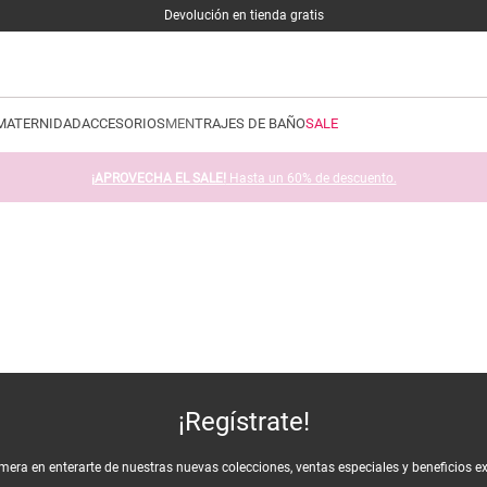
Devolución en tienda gratis
MATERNIDAD
ACCESORIOS
MEN
TRAJES DE BAÑO
SALE
¡APROVECHA EL SALE!
Hasta un 60% de descuento.
¡Regístrate!
imera en enterarte de nuestras nuevas colecciones, ventas especiales y beneficios e