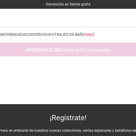
Devolución en tienda gratis
MATERNIDAD
ACCESORIOS
MEN
TRAJES DE BAÑO
SALE
¡APROVECHA EL SALE!
Hasta un 60% de descuento.
¡Regístrate!
imera en enterarte de nuestras nuevas colecciones, ventas especiales y beneficios e