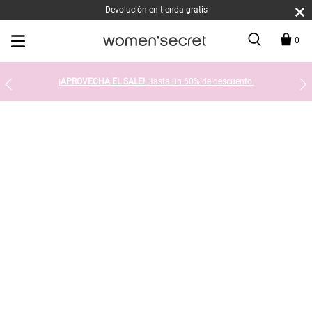
Devolución en tienda gratis
0
¡APROVECHA EL SALE!
Hasta un 60% de descuento.