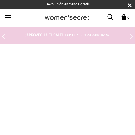
Devolución en tienda gratis
0
¡APROVECHA EL SALE!
Hasta un 60% de descuento.