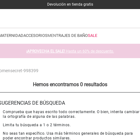
Devolución en tienda gratis
MATERNIDAD
ACCESORIOS
MEN
TRAJES DE BAÑO
SALE
¡APROVECHA EL SALE!
Hasta un 60% de descuento.
-womensecret-998399
Hemos encontramos 0 resultados
SUGERENCIAS DE BÚSQUEDA
Comprueba que hayas escrito todo correctamente. O bien, intenta cambiar
la ortografía de alguna de las palabras.
Limita tu búsqueda a 1 o 2 términos.
No seas tan específico. Usa más términos generales de búsqueda para
poder encontrar productos similares.