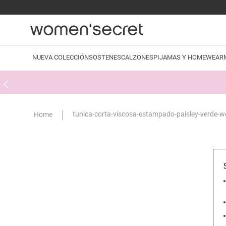
NUEVA COLECCIÓN
SOSTENES
CALZONES
PIJAMAS Y HOMEWEAR
tunica-corta-viscosa-estampado-paisley-verde