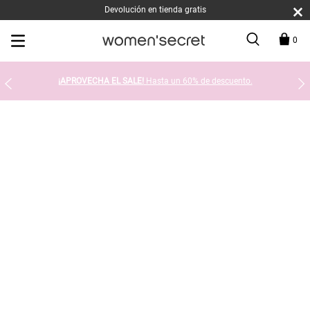
Devolución en tienda gratis
0
¡APROVECHA EL SALE!
Hasta un 60% de descuento.