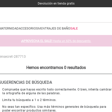
Devolución en tienda gratis
MATERNIDAD
ACCESORIOS
MEN
TRAJES DE BAÑO
SALE
¡APROVECHA EL SALE!
Hasta un 60% de descuento.
mensecret-287713
Hemos encontramos 0 resultados
SUGERENCIAS DE BÚSQUEDA
Comprueba que hayas escrito todo correctamente. O bien, intenta cambiar
la ortografía de alguna de las palabras.
Limita tu búsqueda a 1 o 2 términos.
No seas tan específico. Usa más términos generales de búsqueda para
poder encontrar productos similares.