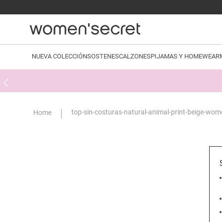
NUEVA COLECCIÓN
SOSTENES
CALZONES
PIJAMAS Y HOMEWEAR
top-sin-costuras-natural-animal-print-beige-wo