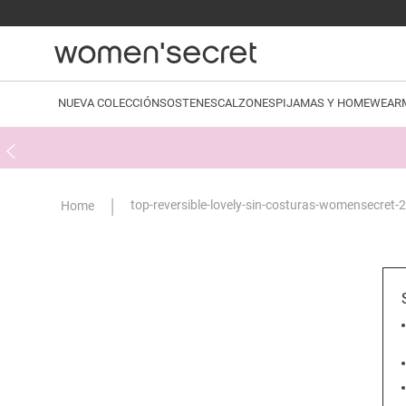
NUEVA COLECCIÓN
SOSTENES
CALZONES
PIJAMAS Y HOMEWEAR
top-reversible-lovely-sin-costuras-womensecret