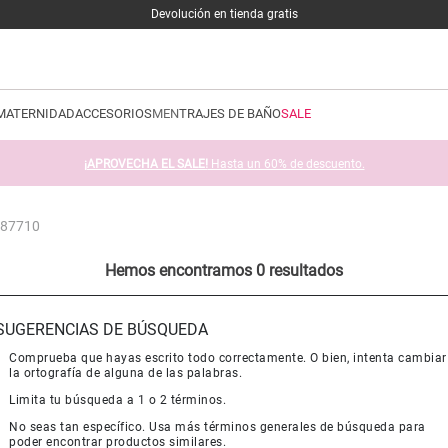
Devolución en tienda gratis
MATERNIDAD
ACCESORIOS
MEN
TRAJES DE BAÑO
SALE
¡APROVECHA EL SALE!
Hasta un 60% de descuento.
-287710
Hemos encontramos 0 resultados
SUGERENCIAS DE BÚSQUEDA
Comprueba que hayas escrito todo correctamente. O bien, intenta cambiar
la ortografía de alguna de las palabras.
Limita tu búsqueda a 1 o 2 términos.
No seas tan específico. Usa más términos generales de búsqueda para
poder encontrar productos similares.