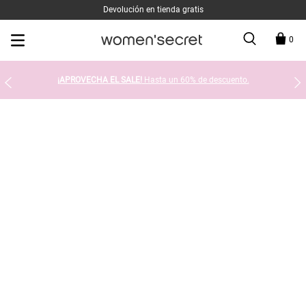
Devolución en tienda gratis
0
¡APROVECHA EL SALE!
Hasta un 60% de descuento.