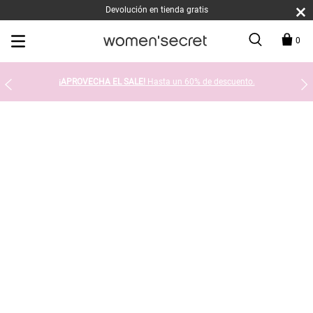
Devolución en tienda gratis
0
¡APROVECHA EL SALE!
Hasta un 60% de descuento.