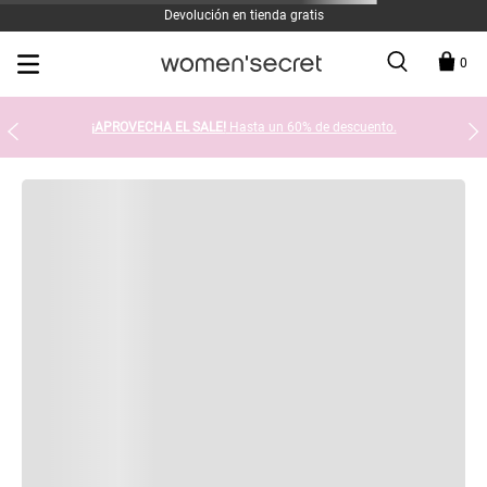
Devolución en tienda gratis
0
¡APROVECHA EL SALE!
Hasta un 60% de descuento.
Hemos encontramos 0 resultados
SUGERENCIAS DE BÚSQUEDA
Comprueba que hayas escrito todo correctamente. O bien,
intenta cambiar la ortografía de alguna de las palabras.
Limita tu búsqueda a 1 o 2 términos.
No seas tan específico. Usa más términos generales de
búsqueda para poder encontrar productos similares.