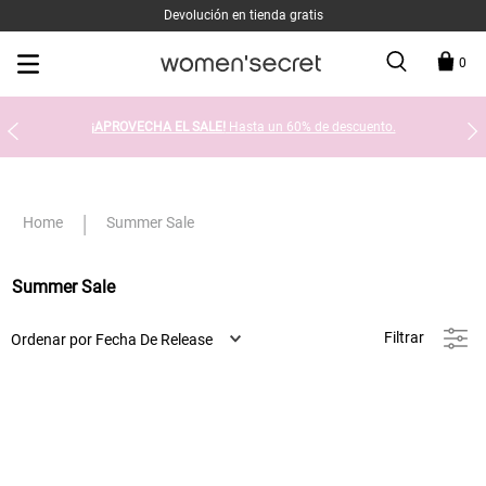
Devolución en tienda gratis
0
¡APROVECHA EL SALE!
Hasta un 60% de descuento.
Summer Sale
Summer Sale
Filtrar
Ordenar por
Fecha De Release