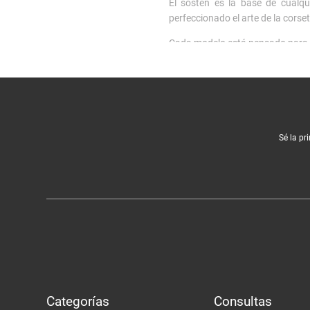
El sostén es la base de cualq
perfeccionado el arte de la corse
Cada modelo está pensado para ad
Encuentra el sostén ideal par
Nuestra colección de sostenes 
infaltable. Para mayor libertad 
También contamos con sostene
Sé la pr
que funcionan tanto como lencerí
Beneficios de elegir la lence
Nuestros están confeccionados 
forma lavado tras lavado.
Además, puedes complementar 
combina tu lencería con nuestra
Categorías
Consultas