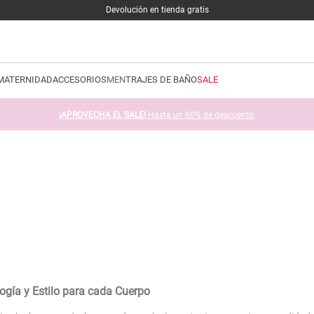
Devolución en tienda gratis
MATERNIDAD
ACCESORIOS
MEN
TRAJES DE BAÑO
SALE
¡APROVECHA EL SALE!
Hasta un 60% de descuento.
gía y Estilo para cada Cuerpo