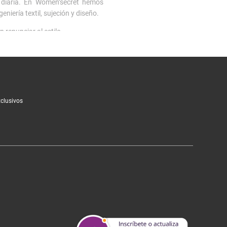
 diaria. En Women’secret hemos
niería textil, sujeción y diseño.
renunciar al estilo.
lce natural, los
push up
son un
 día.
os para looks especiales y
bodies
,
xclusivos
nsados para durar y mantener su
ecto. Para momentos de descanso,