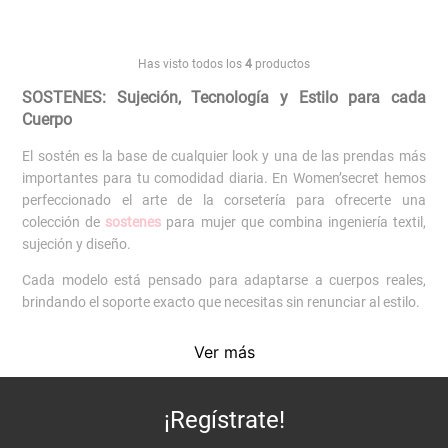
Has visto todos los
4
productos
SOSTENES: Sujeción, Tecnología y Estilo para cada
Cuerpo
El sostén es la base de cualquier look y una de las prendas más
importantes para tu comodidad diaria. En Women’secret hemos
perfeccionado el arte de la corsetería para ofrecerte una
colección de
sostenes
para mujer que combina ingeniería textil,
sujeción y diseño.
Cada modelo está pensado para adaptarse a cuerpos reales,
brindando el soporte exacto que necesitas sin renunciar al estilo.
Encuentra el sostén ideal para ti
Ver más
Nuestra colección de sostenes Women’secret se adapta a cada
necesidad y preferencia.Si buscas realce natural, los
push up
son
¡Regístrate!
un infaltable. Para mayor libertad y comodidad, los
bralettes
y
sostenes triangulares
son ideales para el día a día.