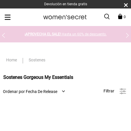
Devolución en tienda gratis
0
¡APROVECHA EL SALE!
Hasta un 60% de descuento.
Sostenes
Sostenes Gorgeous My Essentials
Filtrar
Ordenar por
Fecha De Release