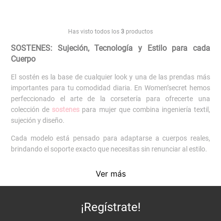
Has visto todos los
3
productos
SOSTENES: Sujeción, Tecnología y Estilo para cada
Cuerpo
El sostén es la base de cualquier look y una de las prendas más
importantes para tu comodidad diaria. En Women’secret hemos
perfeccionado el arte de la corsetería para ofrecerte una
colección de
sostenes
para mujer que combina ingeniería textil,
sujeción y diseño.
Cada modelo está pensado para adaptarse a cuerpos reales,
brindando el soporte exacto que necesitas sin renunciar al estilo.
Encuentra el sostén ideal para ti
Ver más
Nuestra colección de sostenes Women’secret se adapta a cada
necesidad y preferencia.Si buscas realce natural, los
push up
son
¡Regístrate!
un infaltable. Para mayor libertad y comodidad, los
bralettes
y
sostenes triangulares
son ideales para el día a día.