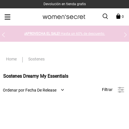
Devolución en tienda gratis
0
¡APROVECHA EL SALE!
Hasta un 60% de descuento.
Sostenes
Sostenes Dreamy My Essentials
Filtrar
Ordenar por
Fecha De Release