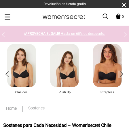
Devolución en tienda gratis
0
¡APROVECHA EL SALE!
Hasta un 60% de descuento.
Clásicos
Push Up
Strapless
Sostenes
Sostenes para Cada Necesidad – Women'secret Chile