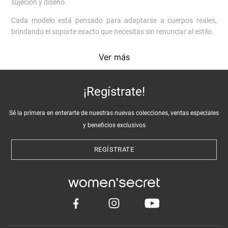
sujeción y diseño.
Cada modelo está pensado para adaptarse a cuerpos reales,
brindando el soporte exacto que necesitas sin renunciar al estilo.
Encuentra el sostén ideal para ti
Ver más
Nuestra colección de sostenes Women’secret se adapta a cada
necesidad y preferencia.Si buscas realce natural, los
push up
son
¡Regístrate!
un infaltable. Para mayor libertad y comodidad, los
bralettes
y
sostenes triangulares
son ideales para el día a día.
Sé la primera en enterarte de nuestras nuevas colecciones, ventas especiales
También contamos con sostenes
reductores
, que entregan
y beneficios exclusivos
máxima sujeción, modelos
sin tirantes
perfectos para looks
especiales y
bodies
, que funcionan tanto como lencería como
REGÍSTRATE
prenda exterior bajo un blazer.
Beneficios de elegir la lencería Women’secret
Nuestros están confeccionados con aros adaptables, tirantes
cómodos y encajes de alta calidad, pensados para durar y
mantener su forma lavado tras lavado.