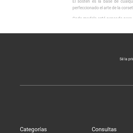
El sostén es la base de cualq
perfeccionado el arte de la corse
Cada modelo está pensado para ad
Encuentra el sostén ideal par
Nuestra colección de sostenes 
infaltable. Para mayor libertad 
También contamos con sostene
Sé la pr
que funcionan tanto como lencerí
Beneficios de elegir la lence
Nuestros están confeccionados 
forma lavado tras lavado.
Además, puedes complementar 
combina tu lencería con nuestra
Categorías
Consultas