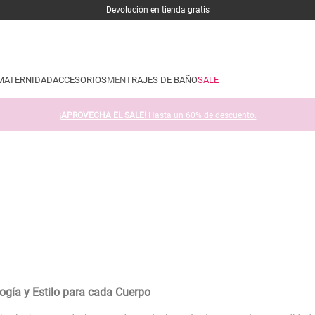
Devolución en tienda gratis
MATERNIDAD
ACCESORIOS
MEN
TRAJES DE BAÑO
SALE
¡APROVECHA EL SALE!
Hasta un 60% de descuento.
gía y Estilo para cada Cuerpo