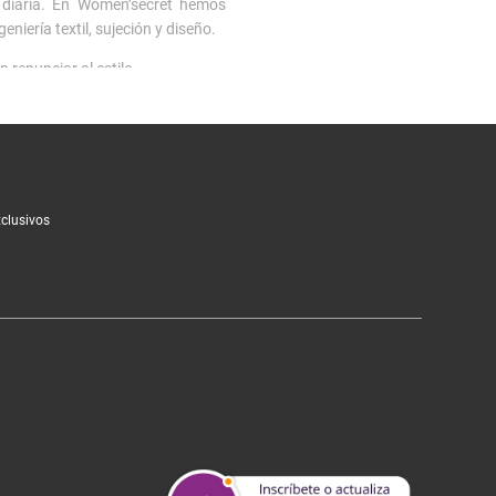
 diaria. En Women’secret hemos
niería textil, sujeción y diseño.
renunciar al estilo.
lce natural, los
push up
son un
 día.
os para looks especiales y
bodies
,
xclusivos
nsados para durar y mantener su
ecto. Para momentos de descanso,