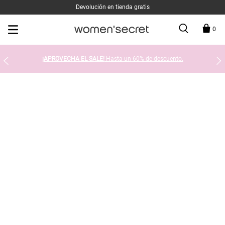
Devolución en tienda gratis
0
¡APROVECHA EL SALE!
Hasta un 60% de descuento.