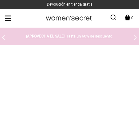
Devolución en tienda gratis
0
¡APROVECHA EL SALE!
Hasta un 60% de descuento.