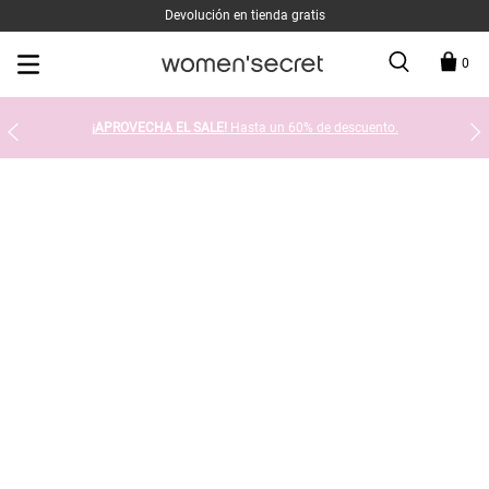
Devolución en tienda gratis
0
¡APROVECHA EL SALE!
Hasta un 60% de descuento.