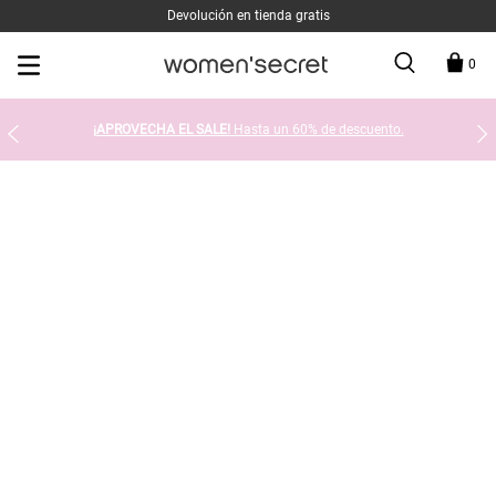
Devolución en tienda gratis
0
¡APROVECHA EL SALE!
Hasta un 60% de descuento.