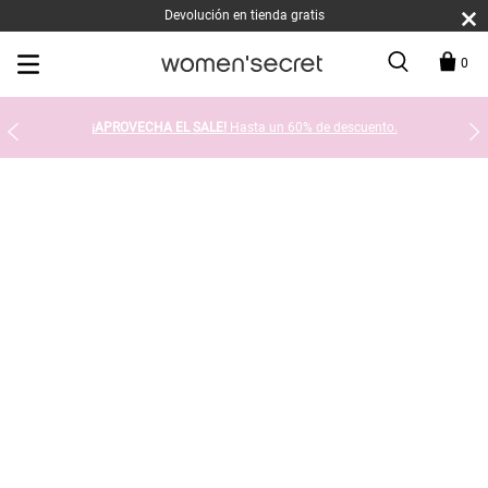
Devolución en tienda gratis
0
¡APROVECHA EL SALE!
Hasta un 60% de descuento.