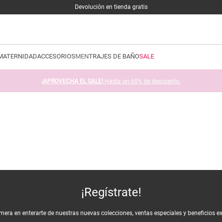
Devolución en tienda gratis
MATERNIDAD
ACCESORIOS
MEN
TRAJES DE BAÑO
SALE
¡APROVECHA EL SALE!
Hasta un 60% de descuento.
¡Regístrate!
imera en enterarte de nuestras nuevas colecciones, ventas especiales y beneficios e