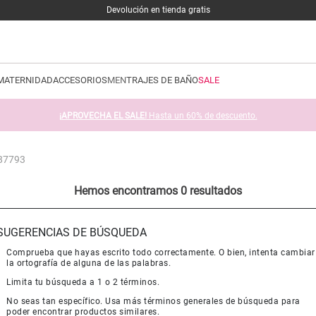
Devolución en tienda gratis
MATERNIDAD
ACCESORIOS
MEN
TRAJES DE BAÑO
SALE
¡APROVECHA EL SALE!
Hasta un 60% de descuento.
287793
Hemos encontramos 0 resultados
SUGERENCIAS DE BÚSQUEDA
Comprueba que hayas escrito todo correctamente. O bien, intenta cambiar
la ortografía de alguna de las palabras.
Limita tu búsqueda a 1 o 2 términos.
No seas tan específico. Usa más términos generales de búsqueda para
poder encontrar productos similares.