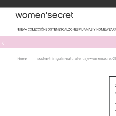
NUEVA COLECCIÓN
SOSTENES
CALZONES
PIJAMAS Y HOMEWEAR
sosten-triangular-natural-encaje-womensecret-