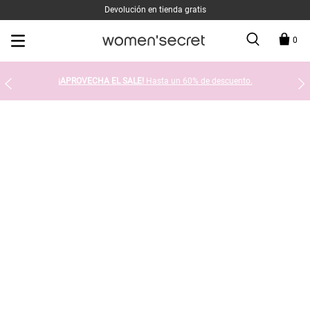
Devolución en tienda gratis
0
¡APROVECHA EL SALE!
Hasta un 60% de descuento.