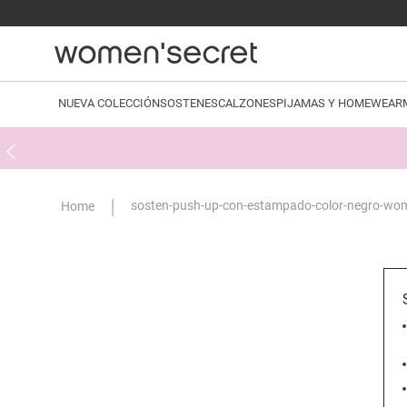
NUEVA COLECCIÓN
SOSTENES
CALZONES
PIJAMAS Y HOMEWEAR
sosten-push-up-con-estampado-color-negro-wo