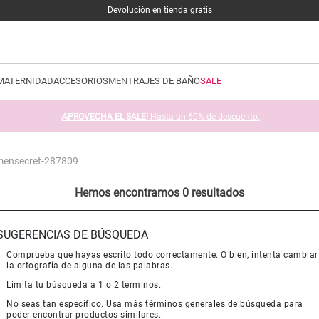
Devolución en tienda gratis
MATERNIDAD
ACCESORIOS
MEN
TRAJES DE BAÑO
SALE
¡APROVECHA EL SALE!
Hasta un 60% de descuento.
mensecret-287809
Hemos encontramos 0 resultados
SUGERENCIAS DE BÚSQUEDA
Comprueba que hayas escrito todo correctamente. O bien, intenta cambiar
la ortografía de alguna de las palabras.
Limita tu búsqueda a 1 o 2 términos.
No seas tan específico. Usa más términos generales de búsqueda para
poder encontrar productos similares.