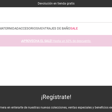
Devolución en tienda gratis
MATERNIDAD
ACCESORIOS
MEN
TRAJES DE BAÑO
SALE
¡APROVECHA EL SALE!
Hasta un 60% de descuento.
¡Regístrate!
imera en enterarte de nuestras nuevas colecciones, ventas especiales y beneficios e