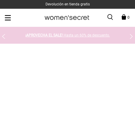
Devolución en tienda gratis
0
¡APROVECHA EL SALE!
Hasta un 60% de descuento.