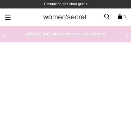
Devolución en tienda gratis
0
¡APROVECHA EL SALE!
Hasta un 60% de descuento.