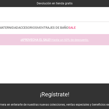
Devolución en tienda gratis
MATERNIDAD
ACCESORIOS
MEN
TRAJES DE BAÑO
SALE
¡APROVECHA EL SALE!
Hasta un 60% de descuento.
¡Regístrate!
imera en enterarte de nuestras nuevas colecciones, ventas especiales y beneficios e