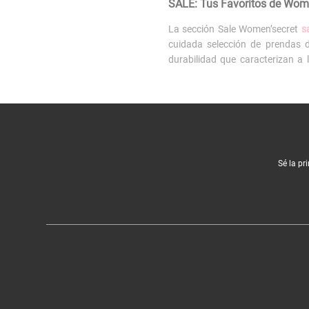
SALE: Tus Favoritos de Women
La sección Sale Women’secret
s
cuidada selección de prendas d
durabilidad que caracterizan a 
renunciar al estilo.
Encuentra ofertas en todas n
Nuestro sale de ropa interior 
sostén push up
que tenías en tu l
Sé la pr
También encontrarás descuento
para el invierno.
Si estás planificando vacaciones,
Beneficios de comprar en el 
Comprar en el sale de Women’secre
de alta resistencia. Completa t
También es una gran oportunida