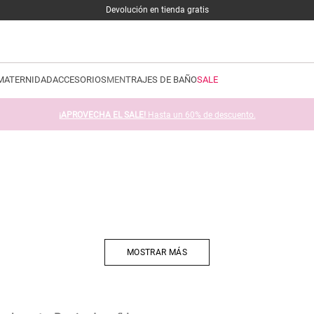
Devolución en tienda gratis
MATERNIDAD
ACCESORIOS
MEN
TRAJES DE BAÑO
SALE
¡APROVECHA EL SALE!
Hasta un 60% de descuento.
MOSTRAR MÁS