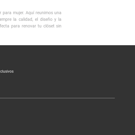
r para mujer. Aquí reunimos una
mpre la calidad, el diseño y la
fecta para renovar tu clóset sin
ería con
packs de calzones
o ese
xclusivos
hasta
conjuntos de polar
perfectos
ogía europea en lencería y tejidos
ibles.
ar el sale con frecuencia, ya que