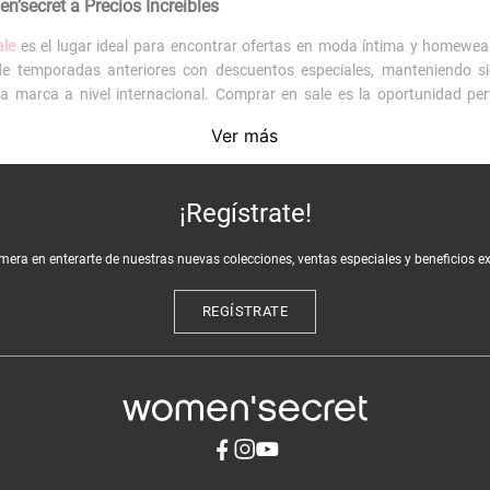
’secret a Precios Increíbles
ale
es el lugar ideal para encontrar ofertas en moda íntima y homewea
e temporadas anteriores con descuentos especiales, manteniendo sie
la marca a nivel internacional. Comprar en sale es la oportunidad per
Ver más
uestras categorías
y descanso se renueva constantemente. Aprovecha para renovar tu lenc
¡Regístrate!
ista de deseos.
imera en enterarte de nuestras nuevas colecciones, ventas especiales y beneficios e
s en
pijamas y homewear
, desde
pijamas cortos
ideales para el verano, 
REGÍSTRATE
 revisa nuestras ofertas en
trajes de baño
y
bikinis
a precios especiales.
sale de Women’secret
t Chile significa acceder a excelente relación precio-calidad, con tecnol
u compra con
accesorios
como
pantuflas
o
cosmetiqueros
a precios imperd
d para encontrar regalos en nuestra sección
men
. Te recomendamos visit