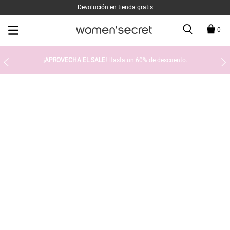
Devolución en tienda gratis
0
¡APROVECHA EL SALE!
Hasta un 60% de descuento.