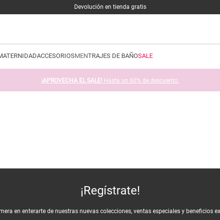
Devolución en tienda gratis
MATERNIDAD
ACCESORIOS
MEN
TRAJES DE BAÑO
SALE
¡APROVECHA EL SALE!
Hasta un 60% de descuento.
¡Regístrate!
imera en enterarte de nuestras nuevas colecciones, ventas especiales y beneficios e