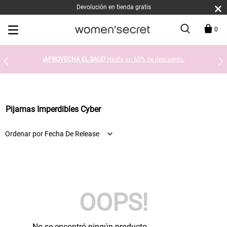
Devolución en tienda gratis
0
¡APROVECHA EL SALE!
Hasta un 60% de descuento.
Pijamas Imperdibles Cyber
Ordenar por
Fecha De Release
OOPS!
No se encontró ningún producto