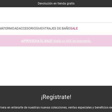
Devolución en tienda gratis
MATERNIDAD
ACCESORIOS
MEN
TRAJES DE BAÑO
SALE
¡APROVECHA EL SALE!
Hasta un 60% de descuento.
¡Regístrate!
imera en enterarte de nuestras nuevas colecciones, ventas especiales y beneficios e