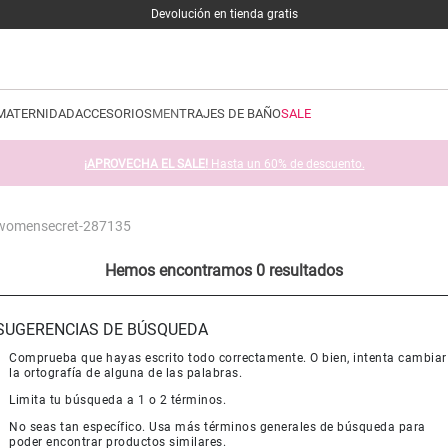
Devolución en tienda gratis
MATERNIDAD
ACCESORIOS
MEN
TRAJES DE BAÑO
SALE
¡APROVECHA EL SALE!
Hasta un 60% de descuento.
-womensecret-287135
Hemos encontramos 0 resultados
SUGERENCIAS DE BÚSQUEDA
Comprueba que hayas escrito todo correctamente. O bien, intenta cambiar
la ortografía de alguna de las palabras.
Limita tu búsqueda a 1 o 2 términos.
No seas tan específico. Usa más términos generales de búsqueda para
poder encontrar productos similares.