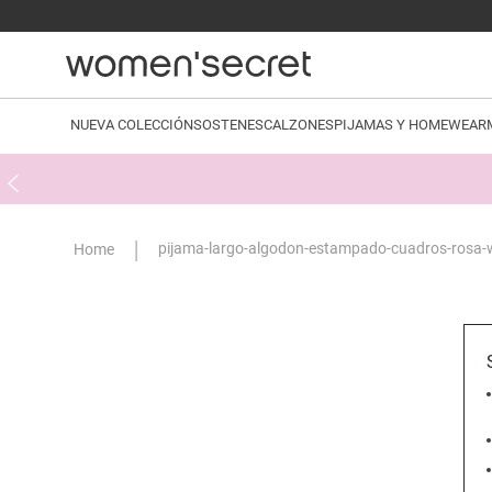
NUEVA COLECCIÓN
SOSTENES
CALZONES
PIJAMAS Y HOMEWEAR
pijama-largo-algodon-estampado-cuadros-rosa